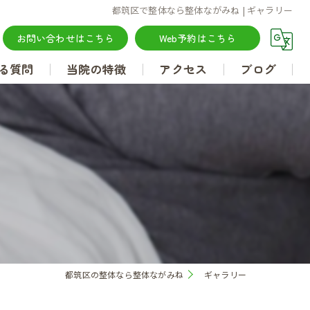
都筑区で整体なら整体ながみね | ギャラリー
お問い合わせはこちら
Web予約はこちら
る質問
当院の特徴
アクセス
ブログ
腰痛
肩こり
坐骨神経痛
肩甲骨はがし
都筑区の整体なら整体ながみね
ギャラリー
骨盤矯正