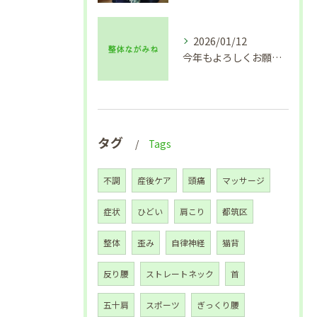
2026/01/12
今年もよろしくお願い致します🙇
タグ
Tags
不調
産後ケア
頭痛
マッサージ
症状
ひどい
肩こり
都筑区
整体
歪み
自律神経
猫背
反り腰
ストレートネック
首
五十肩
スポーツ
ぎっくり腰