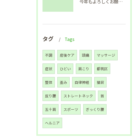
今年もよろしくお願い致します🙇
タグ
Tags
不調
産後ケア
頭痛
マッサージ
症状
ひどい
肩こり
都筑区
整体
歪み
自律神経
猫背
反り腰
ストレートネック
首
五十肩
スポーツ
ぎっくり腰
ヘルニア