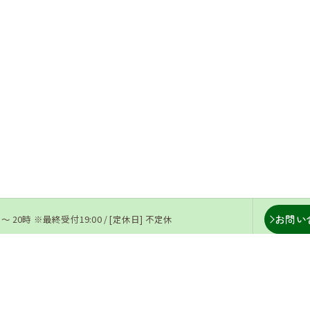
お問い
 〜 20時 ※最終受付19:00 / [定休日] 不定休
ー
ギャラリー
よくある質問
当院の特徴
腰痛
肩
ス
ブログ
お問い合わせ
プライバシーポリシー
サイ