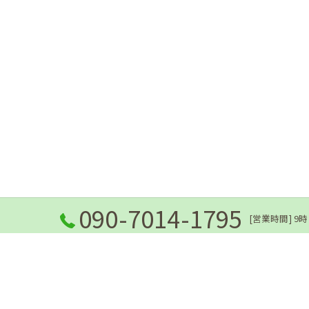
090-7014-1795
[営業時間] 9時
ホーム
当院の想い
ごあいさつ
メニュ
アクセ