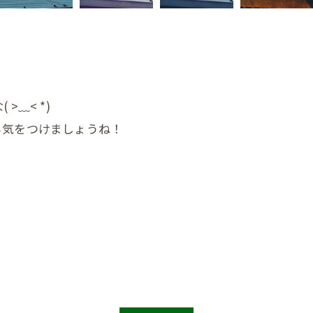
﹏< *)
ら気をつけましょうね！