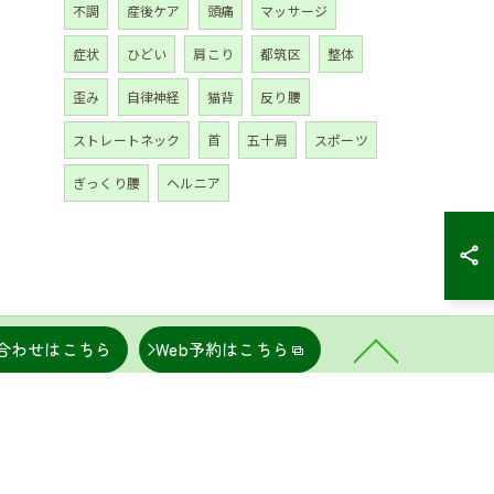
不調
産後ケア
頭痛
マッサージ
症状
ひどい
肩こり
都筑区
整体
歪み
自律神経
猫背
反り腰
ストレートネック
首
五十肩
スポーツ
ぎっくり腰
ヘルニア
合わせはこちら
Web予約はこちら
こり
坐骨神経痛
肩甲骨はがし
骨盤矯正
トマップ