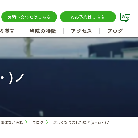
お問い合わせはこちら
Web予約はこちら
る質問
当院の特徴
アクセス
ブログ
腰痛
肩こり
・)ノ
坐骨神経痛
肩甲骨はがし
ら整体ながみね
ブログ
涼しくなりましたねヾ(o・ω・)ノ
骨盤矯正