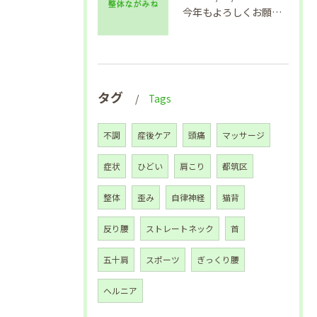
今年もよろしくお願い致します🙇
タグ
Tags
不調
産後ケア
頭痛
マッサージ
症状
ひどい
肩こり
都筑区
整体
歪み
自律神経
猫背
反り腰
ストレートネック
首
五十肩
スポーツ
ぎっくり腰
ヘルニア