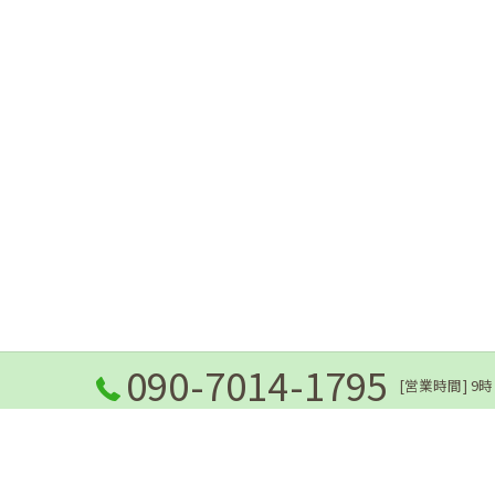
090-7014-1795
[営業時間] 9時
ホーム
当院の想い
ごあいさつ
メニュ