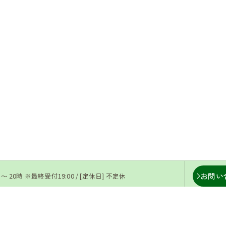
お問い
 〜 20時 ※最終受付19:00 / [定休日] 不定休
ー
ギャラリー
よくある質問
当院の特徴
腰痛
肩