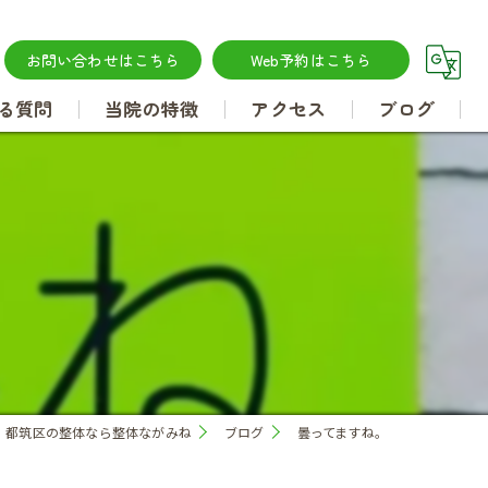
お問い合わせはこちら
Web予約はこちら
る質問
当院の特徴
アクセス
ブログ
腰痛
肩こり
坐骨神経痛
肩甲骨はがし
都筑区の整体なら整体ながみね
ブログ
曇ってますね。
骨盤矯正