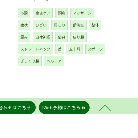
不調
産後ケア
頭痛
マッサージ
症状
ひどい
肩こり
都筑区
整体
歪み
自律神経
猫背
反り腰
ストレートネック
首
五十肩
スポーツ
ぎっくり腰
ヘルニア
合わせはこちら
Web予約はこちら
こり
坐骨神経痛
肩甲骨はがし
骨盤矯正