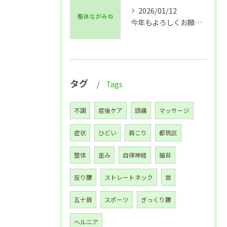
2026/01/12
今年もよろしくお願い致します🙇
タグ
Tags
不調
産後ケア
頭痛
マッサージ
症状
ひどい
肩こり
都筑区
整体
歪み
自律神経
猫背
反り腰
ストレートネック
首
五十肩
スポーツ
ぎっくり腰
ヘルニア