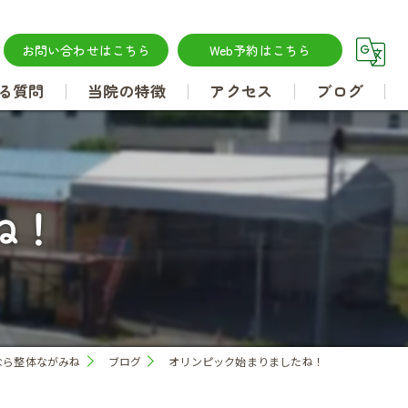
お問い合わせはこちら
Web予約はこちら
る質問
当院の特徴
アクセス
ブログ
腰痛
肩こり
ね！
坐骨神経痛
肩甲骨はがし
なら整体ながみね
ブログ
オリンピック始まりましたね！
骨盤矯正