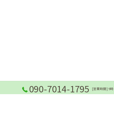
090-7014-1795
[営業時間] 9時
ホーム
当院の想い
ごあいさつ
メニュ