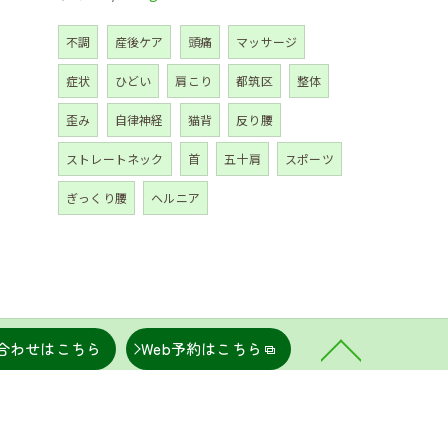
不調
産後ケア
頭痛
マッサージ
症状
ひどい
肩こり
都筑区
整体
歪み
自律神経
猫背
反り腰
ストレートネック
首
五十肩
スポーツ
ぎっくり腰
ヘルニア
合わせはこちら
Web予約はこちら
こり
坐骨神経痛
肩甲骨はがし
骨盤矯正