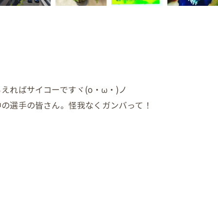
えればサイコーですヾ(o・ω・)ノ
中の選手の皆さん。怪我なくガンバって！