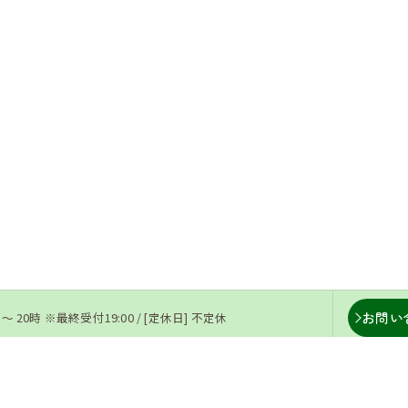
お問い
 〜 20時 ※最終受付19:00 / [定休日] 不定休
ー
ギャラリー
よくある質問
当院の特徴
腰痛
肩