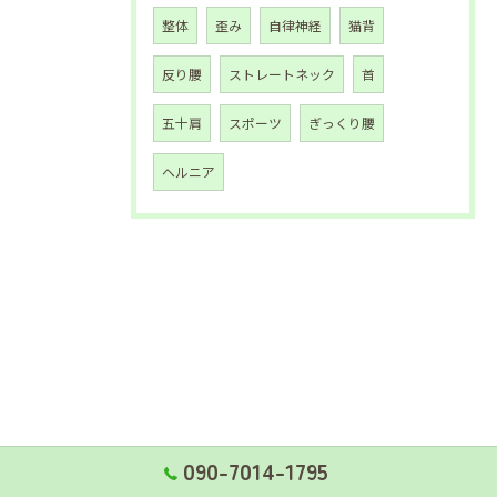
整体
歪み
自律神経
猫背
反り腰
ストレートネック
首
五十肩
スポーツ
ぎっくり腰
ヘルニア
090-7014-1795