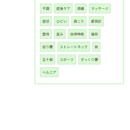
不調
産後ケア
頭痛
マッサージ
症状
ひどい
肩こり
都筑区
整体
歪み
自律神経
猫背
反り腰
ストレートネック
首
五十肩
スポーツ
ぎっくり腰
ヘルニア